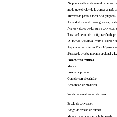
l
Se puede calibrar de acuerdo con los bl
modo que el valor de la dureza es más p
l
Interfaz de pantalla táctil de 8 pulgadas,
l
Las estadísticas de datos guardan, fácil
l
Varios valores de dureza se convierten e
l
Los parámetros de configuración de pru
l
Al menos 3 idiomas, como el chino e ing
l
Equipado con interfaz RS-232 para la 
l
Fuerza de prueba máxima opcional 2 kg
Parámetros técnicos
Modelo
Fuerza de prueba
Cumplir con el estándar
Resolución de medición
Salida de visualización de datos
Escala de conversión
Rango de prueba de dureza
Método de aplicación de la fuerza de