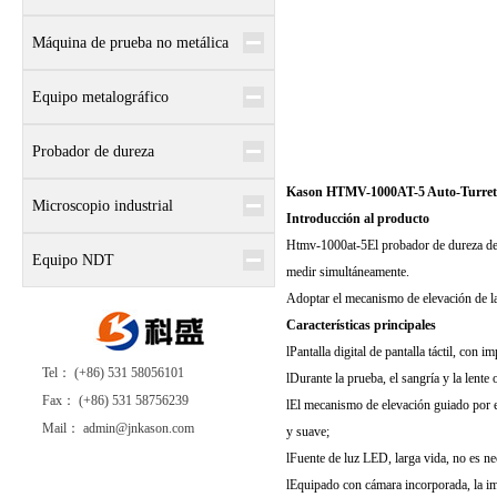
Máquina de prueba no metálica
Equipo metalográfico
Probador de dureza
Kason HTMV-1000AT-5 Auto-Turret M
Microscopio industrial
Introducción al producto
Htmv-1000at-
5
El probador de dureza d
Equipo NDT
medir simultáneamente.
Adoptar el mecanismo de elevación de la r
Características principales
l
Pantalla digital de pantalla táctil, con 
Tel： (+86) 531 58056101
l
Durante la prueba, el sangría y la lent
Fax： (+86) 531 58756239
l
El mecanismo de elevación guiado por el 
Mail： admin@jnkason.com
y suave;
l
Fuente de luz LED, larga vida, no es ne
l
Equipado con cámara incorporada, la im