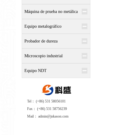
Máquina de prueba no metálica
Equipo metalográfico
Probador de dureza
Microscopio industrial
Equipo NDT
Tel： (+86) 531 58056101
Fax： (+86) 531 58756239
Mail： admin@jnkason.com